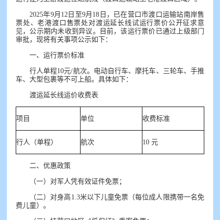
2025年9月12日至9月18日，已在营口市渡口运输站南岸售
票处、老港渡口售票处对渡运延长线试运行票价公开征求意
见，公示期内未收到异议。目前，该运行票价已通过上级部门
审批，现将有关事项公示如下：
一、运行票价标准
行人单程10元/航次。电动自行车、摩托车、三轮车、手推
车、大型包裹等不可上船。具体如下：
渡运延长线运价收费表
项目
单位
收费标准
行人（单程）
航次
10 元
二、优惠政策
（一）对军人凭有效证件免票；
（二）对身高1.3米以下儿童免票（每位成人限携带一名免
费儿童）。